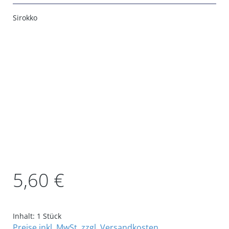
Sirokko
Bildergalerie überspringen
Regulärer Preis:
5,60 €
Inhalt:
1 Stück
Preise inkl. MwSt. zzgl. Versandkosten