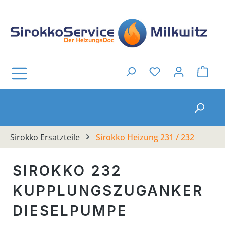
Zum Hauptinhalt springen
Ware
Du hast 0 Produkt
Sirokko Ersatzteile
Sirokko Heizung 231 / 232
SIROKKO 232
KUPPLUNGSZUGANKER
DIESELPUMPE