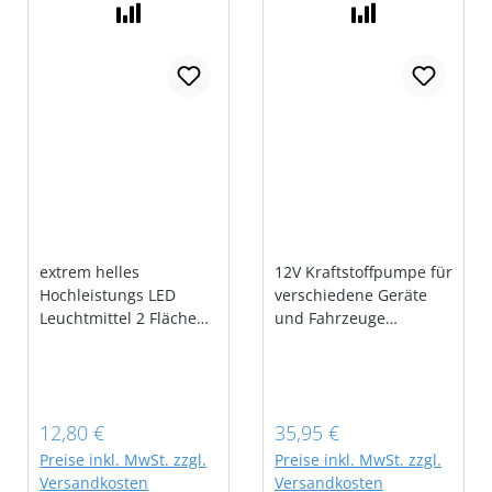
Fassungsvermögen : ca.
200 ml. (Verkauf ohne
Deko)
extrem helles
12V Kraftstoffpumpe für
Hochleistungs LED
verschiedene Geräte
Leuchtmittel 2 Flächen
und Fahrzeuge
LED Einschaltautomatik
geeignet
Leuchtweite einstellbar
selbstsaugend mit
Computerberechnete
einseitigen Durchfluss
Streuscheibe
und eingebautem
Regulärer Preis:
Regulärer Preis:
12,80 €
35,95 €
Ein/Aus/Auto-Schalter
Rückschlagventil Maße
LED-Standlicht 15 Lux
des Anschlusses: 8mm
Preise inkl. MwSt. zzgl.
Preise inkl. MwSt. zzgl.
Betrieb mit allen
Druck: ca. 3 bar Für
Versandkosten
Versandkosten