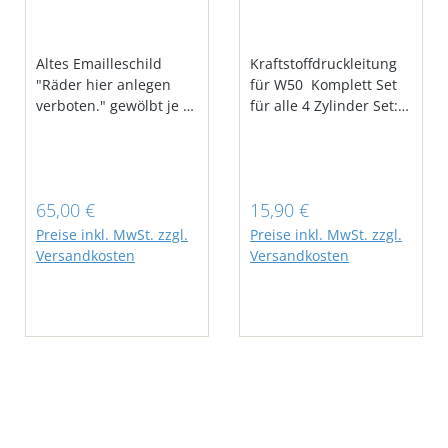
Altes Emailleschild
Kraftstoffdruckleitung
"Räder hier anlegen
für W50 Komplett Set
verboten." gewölbt je 1
für alle 4 Zylinder Set: 4
Befestigungsloch Links
Stück
und Rechts Maße: 45 x
8 cm sehr guter
Zustand, nur die Ecken
Regulärer Preis:
Regulärer Preis:
65,00 €
15,90 €
haben altersbedingte
Spuren
Preise inkl. MwSt. zzgl.
Preise inkl. MwSt. zzgl.
Versandkosten
Versandkosten