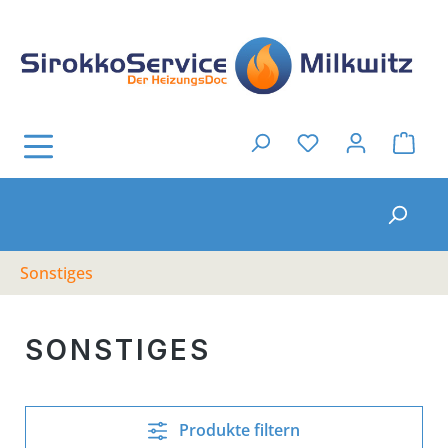
Zum Hauptinhalt springen
Ware
Du hast 0 Produkt
Sonstiges
SONSTIGES
Produkte filtern