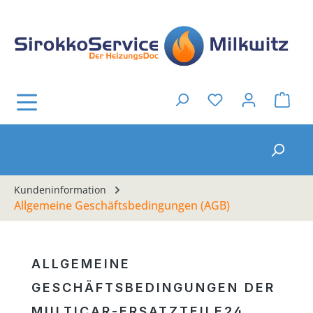
Zum Hauptinhalt springen
Ware
Du hast 0 Produkt
Kundeninformation
Allgemeine Geschäftsbedingungen (AGB)
ALLGEMEINE
GESCHÄFTSBEDINGUNGEN DER
MULTICAR-ERSATZTEILE24